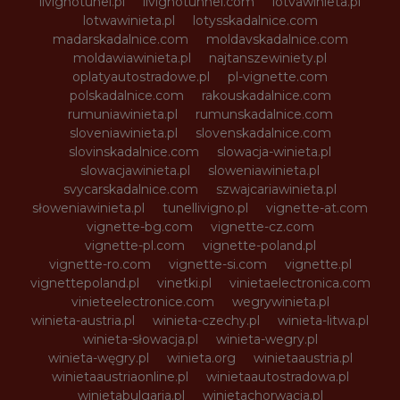
livignotunel.pl
livignotunnel.com
lotvawinieta.pl
lotwawinieta.pl
lotysskadalnice.com
madarskadalnice.com
moldavskadalnice.com
moldawiawinieta.pl
najtanszewiniety.pl
oplatyautostradowe.pl
pl-vignette.com
polskadalnice.com
rakouskadalnice.com
rumuniawinieta.pl
rumunskadalnice.com
sloveniawinieta.pl
slovenskadalnice.com
slovinskadalnice.com
slowacja-winieta.pl
slowacjawinieta.pl
sloweniawinieta.pl
svycarskadalnice.com
szwajcariawinieta.pl
słoweniawinieta.pl
tunellivigno.pl
vignette-at.com
vignette-bg.com
vignette-cz.com
vignette-pl.com
vignette-poland.pl
vignette-ro.com
vignette-si.com
vignette.pl
vignettepoland.pl
vinetki.pl
vinietaelectronica.com
vinieteelectronice.com
wegrywinieta.pl
winieta-austria.pl
winieta-czechy.pl
winieta-litwa.pl
winieta-słowacja.pl
winieta-wegry.pl
winieta-węgry.pl
winieta.org
winietaaustria.pl
winietaaustriaonline.pl
winietaautostradowa.pl
winietabulgaria.pl
winietachorwacja.pl