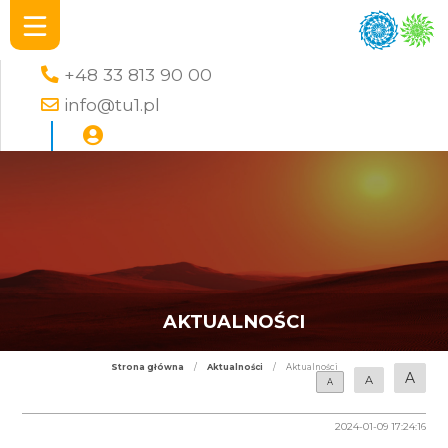
+48 33 813 90 00
info@tu1.pl
AKTUALNOŚCI
Strona główna
/
Aktualności
/
Aktualności
A
A
A
2024-01-09 17:24:16