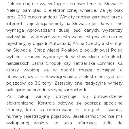
Pokacy chętnie wyjeżdżają na zimowe ferie na Słowację.
Należy pamiętać o elektronicznej winiecie. Za jej brak
grozi 200 euro mandatu. Winiety można zamówić przez
internet. Rejestracja winiety na Słowację jest łatwa i nie
wymaga wprowadzania dużej ilości danych, wystarczy
wybrać kraj, w którym zarejestrowany jest pojazd i numer
rejestracyjny pojazdu.Autostradą A4 na Czechy a stamtąd
na Słowację. Coraz więcej Polaków z południowej Polski
wybiera zimowy wypoczynek w słowackich ośrodkach
narciarskich Jasna Chopok czy Tatrzańska Łomnica. Ci,
którzy wybiorą się w podróż muszą pamiętać o
obowiązujących na Słowacji winietach elektronicznych dla
pojazdów do 3,5 tony. Zastąpiły one, tradycyjne winiety
naklejane na przednią szybę samochodu.
Za zakup winiety otrzymuje się potwierdzenie
elektroniczne. Kontrola odbywa się poprzez specjalne
skanery, które są umocowane na drogach i skanują
numery rejestracyjne pojazdów. Jeżeli samochód nie ma
wykupionej winiety, to taka informacja trafia do