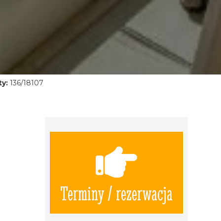
y:
136/18107
Terminy / rezerwacja