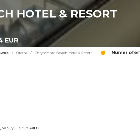
H HOTEL & RESORT
44 EUR
Numer ofert
ówna
/
Oferta
/
Chrysomare Beach Hotel & Resort
, w stylu egipskim