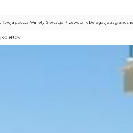
t
Twoja poczta
Winiety
Słowacja
Przewodnik
Delegacje zagraniczn
g obiektów