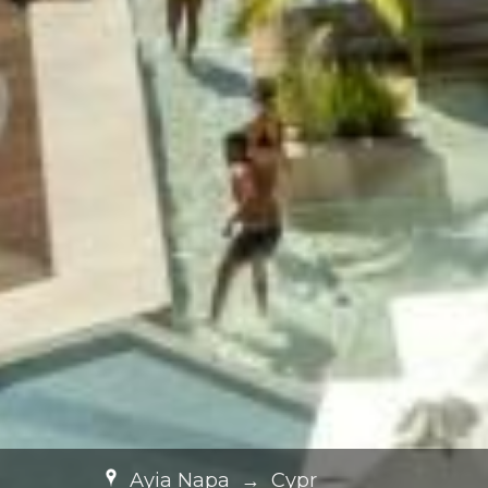
Ayia Napa
→
Cypr