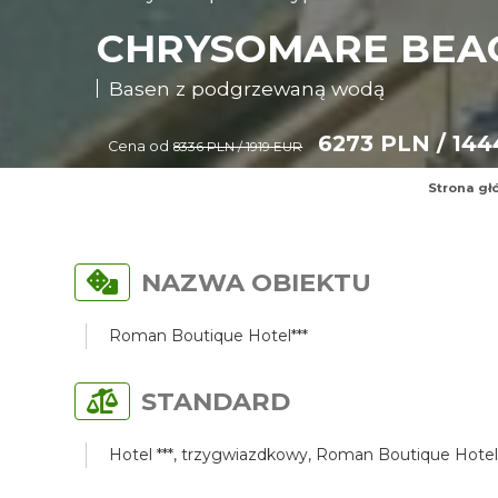
CHRYSOMARE BEAC
Basen z podgrzewaną wodą
6273 PLN / 14
Cena od
8336 PLN / 1919 EUR
Strona gł
NAZWA OBIEKTU
Roman Boutique Hotel***
STANDARD
Hotel ***, trzygwiazdkowy, Roman Boutique Hotel