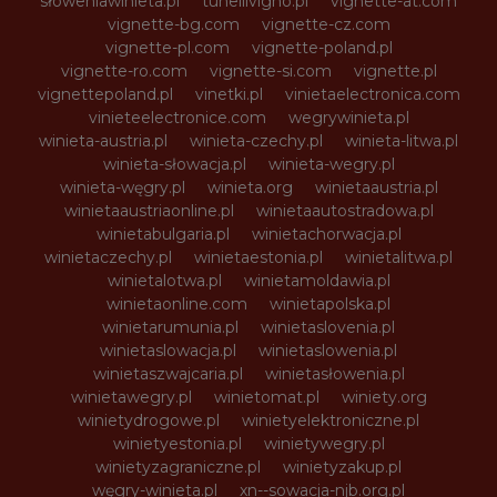
słoweniawinieta.pl
tunellivigno.pl
vignette-at.com
vignette-bg.com
vignette-cz.com
vignette-pl.com
vignette-poland.pl
vignette-ro.com
vignette-si.com
vignette.pl
vignettepoland.pl
vinetki.pl
vinietaelectronica.com
vinieteelectronice.com
wegrywinieta.pl
winieta-austria.pl
winieta-czechy.pl
winieta-litwa.pl
winieta-słowacja.pl
winieta-wegry.pl
winieta-węgry.pl
winieta.org
winietaaustria.pl
winietaaustriaonline.pl
winietaautostradowa.pl
winietabulgaria.pl
winietachorwacja.pl
winietaczechy.pl
winietaestonia.pl
winietalitwa.pl
winietalotwa.pl
winietamoldawia.pl
winietaonline.com
winietapolska.pl
winietarumunia.pl
winietaslovenia.pl
winietaslowacja.pl
winietaslowenia.pl
winietaszwajcaria.pl
winietasłowenia.pl
winietawegry.pl
winietomat.pl
winiety.org
winietydrogowe.pl
winietyelektroniczne.pl
winietyestonia.pl
winietywegry.pl
winietyzagraniczne.pl
winietyzakup.pl
węgry-winieta.pl
xn--sowacja-njb.org.pl