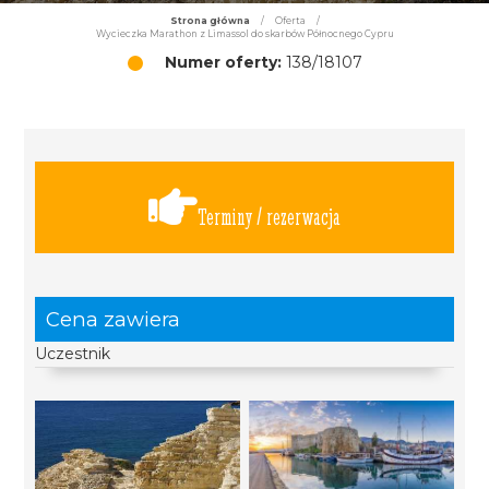
Strona główna
/
Oferta
/
Wycieczka Marathon z Limassol do skarbów Północnego Cypru
Numer oferty:
138/18107
Terminy / rezerwacja
Cena zawiera
Uczestnik