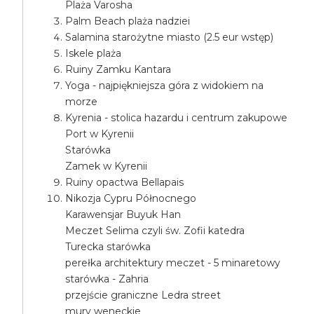
Plaża Varosha
Palm Beach plaża nadziei
Salamina starożytne miasto (2.5 eur wstęp)
Iskele plaża
Ruiny Zamku Kantara
Yoga - najpiękniejsza góra z widokiem na
morze
Kyrenia - stolica hazardu i centrum zakupowe
Port w Kyrenii
Starówka
Zamek w Kyrenii
Ruiny opactwa Bellapais
Nikozja Cypru Północnego
Karawensjar Buyuk Han
Meczet Selima czyli św. Zofii katedra
Turecka starówka
perełka architektury meczet - 5 minaretowy
starówka - Zahria
przejście graniczne Ledra street
mury weneckie