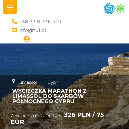
+48 33 813 90 00
info@tu1.pl
Limassol
→
Cypr
WYCIECZKA MARATHON Z
LIMASSOL DO SKARBÓW
PÓŁNOCNEGO CYPRU
326 PLN / 75
Cena od
434 PLN / 100 EUR
EUR