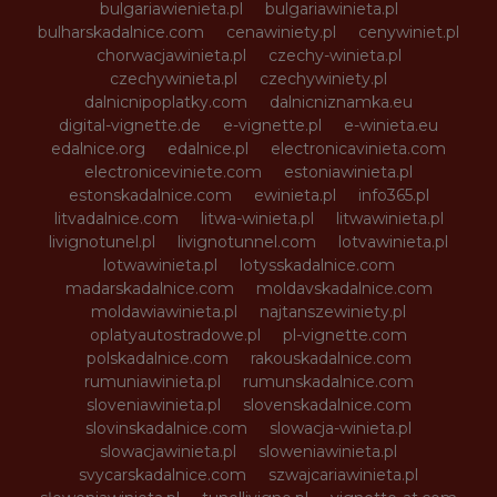
bulgariawienieta.pl
bulgariawinieta.pl
bulharskadalnice.com
cenawiniety.pl
cenywiniet.pl
chorwacjawinieta.pl
czechy-winieta.pl
czechywinieta.pl
czechywiniety.pl
dalnicnipoplatky.com
dalnicniznamka.eu
digital-vignette.de
e-vignette.pl
e-winieta.eu
edalnice.org
edalnice.pl
electronicavinieta.com
electroniceviniete.com
estoniawinieta.pl
estonskadalnice.com
ewinieta.pl
info365.pl
litvadalnice.com
litwa-winieta.pl
litwawinieta.pl
livignotunel.pl
livignotunnel.com
lotvawinieta.pl
lotwawinieta.pl
lotysskadalnice.com
madarskadalnice.com
moldavskadalnice.com
moldawiawinieta.pl
najtanszewiniety.pl
oplatyautostradowe.pl
pl-vignette.com
polskadalnice.com
rakouskadalnice.com
rumuniawinieta.pl
rumunskadalnice.com
sloveniawinieta.pl
slovenskadalnice.com
slovinskadalnice.com
slowacja-winieta.pl
slowacjawinieta.pl
sloweniawinieta.pl
svycarskadalnice.com
szwajcariawinieta.pl