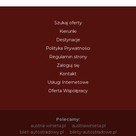
Szukaj oferty
Kierunki
Destynacje
Polityka Prywatności
Regulamin strony
Zaloguj się
Kontakt
Usługi Internetowe
Oferta Współpracy
Polecamy:
austria-winieta.pl
austriawinieta.pl
bilet-autostradowy.pl
bilety-autostradowe.pl