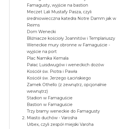
Famagusty, wyjście na bastion
Meczet Lali Mustafy Pasza, czyli
średniowiecczna katedra Notre Damm jak w
Reims
Dom Wenecki
Bliźniacze kościoły Joannitów i Templariuszy
Weneckie mury obronne w Famaguście -
wyjście na port
Plac Namika Kemala
Pałac Luisdwugów i weneckich dożów
Kościół św. Piotra i Pawła
Kościół św. Jerzego Łacińskiego
Zamek Othello (z zewnątrz, opcjonalnie
wewnątrz)
Stadion w Famaguście
Bastion w Famaguście
Trzy bramy weneckie do Famagusty
Miasto duchów - Varosha
Urbex, czyli zespół miejski Varoha