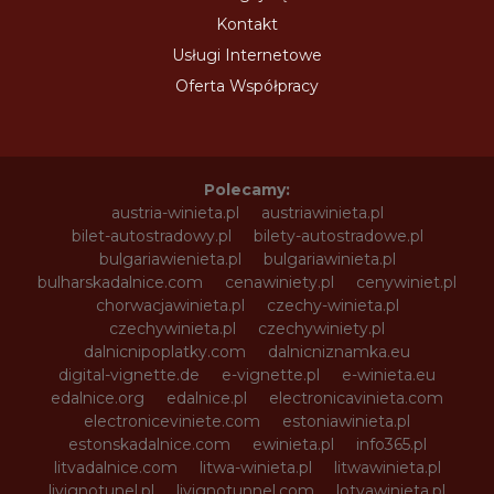
Kontakt
Usługi Internetowe
Oferta Współpracy
Polecamy:
austria-winieta.pl
austriawinieta.pl
bilet-autostradowy.pl
bilety-autostradowe.pl
bulgariawienieta.pl
bulgariawinieta.pl
bulharskadalnice.com
cenawiniety.pl
cenywiniet.pl
chorwacjawinieta.pl
czechy-winieta.pl
czechywinieta.pl
czechywiniety.pl
dalnicnipoplatky.com
dalnicniznamka.eu
digital-vignette.de
e-vignette.pl
e-winieta.eu
edalnice.org
edalnice.pl
electronicavinieta.com
electroniceviniete.com
estoniawinieta.pl
estonskadalnice.com
ewinieta.pl
info365.pl
litvadalnice.com
litwa-winieta.pl
litwawinieta.pl
livignotunel.pl
livignotunnel.com
lotvawinieta.pl