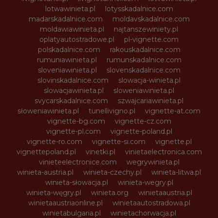
lotwawinieta.pl
lotysskadalnice.com
madarskadalnice.com
moldavskadalnice.com
moldawiawinieta.pl
najtanszewiniety.pl
oplatyautostradowe.pl
pl-vignette.com
polskadalnice.com
rakouskadalnice.com
rumuniawinieta.pl
rumunskadalnice.com
sloveniawinieta.pl
slovenskadalnice.com
slovinskadalnice.com
slowacja-winieta.pl
slowacjawinieta.pl
sloweniawinieta.pl
svycarskadalnice.com
szwajcariawinieta.pl
słoweniawinieta.pl
tunellivigno.pl
vignette-at.com
vignette-bg.com
vignette-cz.com
vignette-pl.com
vignette-poland.pl
vignette-ro.com
vignette-si.com
vignette.pl
vignettepoland.pl
vinetki.pl
vinietaelectronica.com
vinieteelectronice.com
wegrywinieta.pl
winieta-austria.pl
winieta-czechy.pl
winieta-litwa.pl
winieta-słowacja.pl
winieta-wegry.pl
winieta-węgry.pl
winieta.org
winietaaustria.pl
winietaaustriaonline.pl
winietaautostradowa.pl
winietabulgaria.pl
winietachorwacja.pl