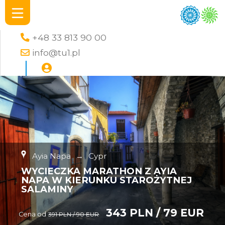
+48 33 813 90 00
info@tu1.pl
Ayia Napa
→
Cypr
WYCIECZKA MARATHON Z AYIA
NAPA W KIERUNKU STAROŻYTNEJ
SALAMINY
343 PLN / 79 EUR
Cena od
391 PLN / 90 EUR