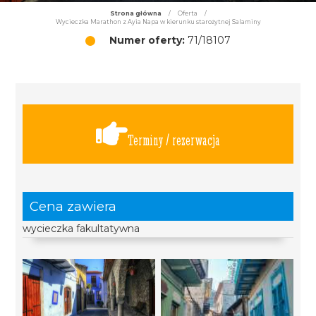
Strona główna
/
Oferta
/
Wycieczka Marathon z Ayia Napa w kierunku starożytnej Salaminy
Numer oferty:
71/18107
Terminy / rezerwacja
Cena zawiera
wycieczka fakultatywna