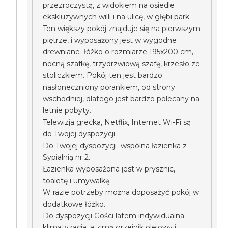
przezroczystą, z widokiem na osiedle
ekskluzywnych willi i na ulicę, w głębi park.
Ten większy pokój znajduje się na pierwszym
piętrze, i wyposażony jest w wygodne
drewniane łóżko o rozmiarze 195x200 cm,
nocną szafkę, trzydrzwiową szafę, krzesło ze
stoliczkiem. Pokój ten jest bardzo
nasłoneczniony porankiem, od strony
wschodniej, dlatego jest bardzo polecany na
letnie pobyty.
Telewizja grecka, Netflix, Internet Wi-Fi są
do Twojej dyspozycji.
Do Twojej dyspozycji wspólna łazienka z
Sypialnią nr 2.
Łazienka wyposażona jest w prysznic,
toaletę i umywalkę.
W razie potrzeby można doposażyć pokój w
dodatkowe łóżko.
Do dyspozycji Gości latem indywidualna
klimatyzacja, a zimą grzejnik olejowy i