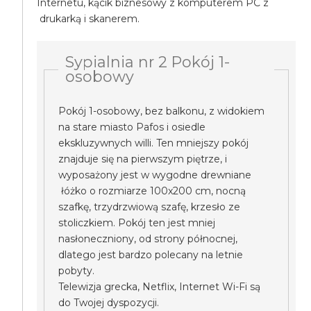
Internetu, kącik biznesowy z komputerem PC z
drukarką i skanerem.
Sypialnia nr 2 Pokój 1-
osobowy
Pokój 1-osobowy, bez balkonu, z widokiem
na stare miasto Pafos i osiedle
ekskluzywnych willi. Ten mniejszy pokój
znajduje się na pierwszym piętrze, i
wyposażony jest w wygodne drewniane
łóżko o rozmiarze 100x200 cm, nocną
szafkę, trzydrzwiową szafę, krzesło ze
stoliczkiem. Pokój ten jest mniej
nasłoneczniony, od strony północnej,
dlatego jest bardzo polecany na letnie
pobyty.
Telewizja grecka, Netflix, Internet Wi-Fi są
do Twojej dyspozycji.