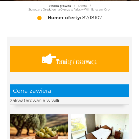
Strona główna
/
Oferta
/
Słoneczny Grudzień na Cyprze w Pafos w Willi Bajeczny Cypr
Numer oferty:
87/18107
Terminy / rezerwacja
Cena zawiera
zakwaterowanie w willi