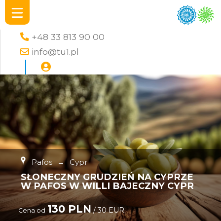
+48 33 813 90 00
info@tu1.pl
Pafos
→
Cypr
SŁONECZNY GRUDZIEŃ NA CYPRZE
W PAFOS W WILLI BAJECZNY CYPR
130 PLN
/ 30 EUR
Cena od