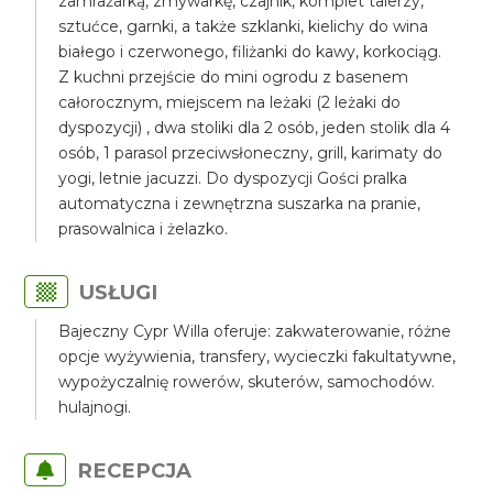
zamrażarką, zmywarkę, czajnik, komplet talerzy,
sztućce, garnki, a także szklanki, kielichy do wina
białego i czerwonego, filiżanki do kawy, korkociąg.
Z kuchni przejście do mini ogrodu z basenem
całorocznym, miejscem na leżaki (2 leżaki do
dyspozycji) , dwa stoliki dla 2 osób, jeden stolik dla 4
osób, 1 parasol przeciwsłoneczny, grill, karimaty do
yogi, letnie jacuzzi. Do dyspozycji Gości pralka
automatyczna i zewnętrzna suszarka na pranie,
prasowalnica i żelazko.
USŁUGI
Bajeczny Cypr Willa oferuje: zakwaterowanie, różne
opcje wyżywienia, transfery, wycieczki fakultatywne,
wypożyczalnię rowerów, skuterów, samochodów.
hulajnogi.
RECEPCJA