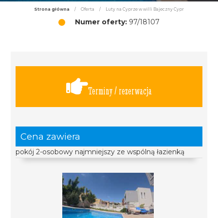
Strona główna
/
Oferta
/
Luty na Cyprze w willi Bajeczny Cypr
Numer oferty:
97/18107
Terminy / rezerwacja
Cena zawiera
pokój 2-osobowy najmniejszy ze wspólną łazienką