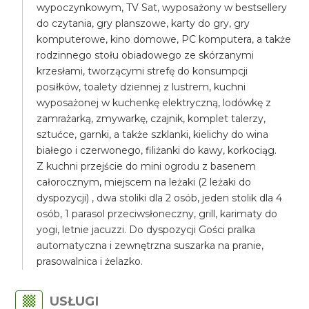
wypoczynkowym, TV Sat, wyposażony w bestsellery
do czytania, gry planszowe, karty do gry, gry
komputerowe, kino domowe, PC komputera, a także
rodzinnego stołu obiadowego ze skórzanymi
krzesłami, tworzącymi strefę do konsumpcji
posiłków, toalety dziennej z lustrem, kuchni
wyposażonej w kuchenkę elektryczną, lodówkę z
zamrażarką, zmywarkę, czajnik, komplet talerzy,
sztućce, garnki, a także szklanki, kielichy do wina
białego i czerwonego, filiżanki do kawy, korkociąg.
Z kuchni przejście do mini ogrodu z basenem
całorocznym, miejscem na leżaki (2 leżaki do
dyspozycji) , dwa stoliki dla 2 osób, jeden stolik dla 4
osób, 1 parasol przeciwsłoneczny, grill, karimaty do
yogi, letnie jacuzzi. Do dyspozycji Gości pralka
automatyczna i zewnętrzna suszarka na pranie,
prasowalnica i żelazko.
USŁUGI