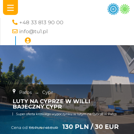
+48 33 813 90 00
info@tu1.pl
Pafos
→
Cypr
LUTY NA CYPRZE W WILLI
BAJECZNY CYPR
Super oferta krótkiego wypoczynku w lutym na Cyprze w Pafos
130 PLN / 30 EUR
Cena od
195 PLN / 45 EUR