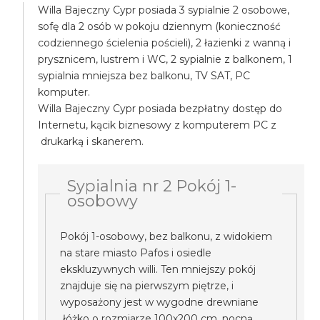
Willa Bajeczny Cypr posiada 3 sypialnie 2 osobowe,
sofę dla 2 osób w pokoju dziennym (konieczność
codziennego ścielenia pościeli), 2 łazienki z wanną i
prysznicem, lustrem i WC, 2 sypialnie z balkonem, 1
sypialnia mniejsza bez balkonu, TV SAT, PC
komputer.
Willa Bajeczny Cypr posiada bezpłatny dostęp do
Internetu, kącik biznesowy z komputerem PC z
drukarką i skanerem.
Sypialnia nr 2 Pokój 1-
osobowy
Pokój 1-osobowy, bez balkonu, z widokiem
na stare miasto Pafos i osiedle
ekskluzywnych willi. Ten mniejszy pokój
znajduje się na pierwszym piętrze, i
wyposażony jest w wygodne drewniane
łóżko o rozmiarze 100x200 cm, nocną