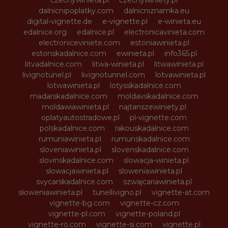
dalnicnipoplatky.com
dalnicniznamka.eu
digital-vignette.de
e-vignette.pl
e-winieta.eu
edalnice.org
edalnice.pl
electronicavinieta.com
electroniceviniete.com
estoniawinieta.pl
estonskadalnice.com
ewinieta.pl
info365.pl
litvadalnice.com
litwa-winieta.pl
litwawinieta.pl
livignotunel.pl
livignotunnel.com
lotvawinieta.pl
lotwawinieta.pl
lotysskadalnice.com
madarskadalnice.com
moldavskadalnice.com
moldawiawinieta.pl
najtanszewiniety.pl
oplatyautostradowe.pl
pl-vignette.com
polskadalnice.com
rakouskadalnice.com
rumuniawinieta.pl
rumunskadalnice.com
sloveniawinieta.pl
slovenskadalnice.com
slovinskadalnice.com
slowacja-winieta.pl
slowacjawinieta.pl
sloweniawinieta.pl
svycarskadalnice.com
szwajcariawinieta.pl
słoweniawinieta.pl
tunellivigno.pl
vignette-at.com
vignette-bg.com
vignette-cz.com
vignette-pl.com
vignette-poland.pl
vignette-ro.com
vignette-si.com
vignette.pl