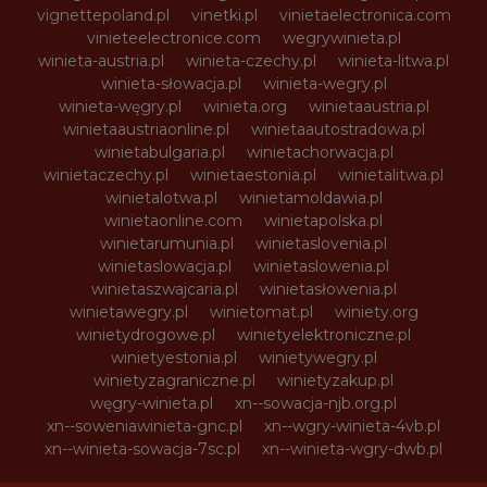
vignettepoland.pl
vinetki.pl
vinietaelectronica.com
vinieteelectronice.com
wegrywinieta.pl
winieta-austria.pl
winieta-czechy.pl
winieta-litwa.pl
winieta-słowacja.pl
winieta-wegry.pl
winieta-węgry.pl
winieta.org
winietaaustria.pl
winietaaustriaonline.pl
winietaautostradowa.pl
winietabulgaria.pl
winietachorwacja.pl
winietaczechy.pl
winietaestonia.pl
winietalitwa.pl
winietalotwa.pl
winietamoldawia.pl
winietaonline.com
winietapolska.pl
winietarumunia.pl
winietaslovenia.pl
winietaslowacja.pl
winietaslowenia.pl
winietaszwajcaria.pl
winietasłowenia.pl
winietawegry.pl
winietomat.pl
winiety.org
winietydrogowe.pl
winietyelektroniczne.pl
winietyestonia.pl
winietywegry.pl
winietyzagraniczne.pl
winietyzakup.pl
węgry-winieta.pl
xn--sowacja-njb.org.pl
xn--soweniawinieta-gnc.pl
xn--wgry-winieta-4vb.pl
xn--winieta-sowacja-7sc.pl
xn--winieta-wgry-dwb.pl