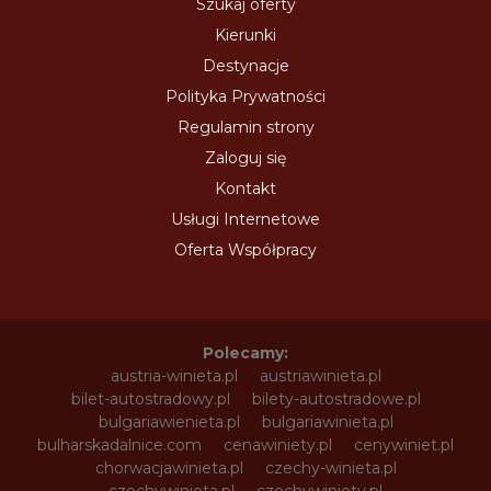
Szukaj oferty
Kierunki
Destynacje
Polityka Prywatności
Regulamin strony
Zaloguj się
Kontakt
Usługi Internetowe
Oferta Współpracy
Polecamy:
austria-winieta.pl
austriawinieta.pl
bilet-autostradowy.pl
bilety-autostradowe.pl
bulgariawienieta.pl
bulgariawinieta.pl
bulharskadalnice.com
cenawiniety.pl
cenywiniet.pl
chorwacjawinieta.pl
czechy-winieta.pl
czechywinieta.pl
czechywiniety.pl