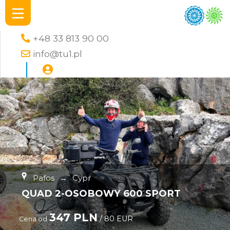
+48 33 813 90 00
info@tu1.pl
Pafos
→
Cypr
QUAD 2-OSOBOWY 600 SPORT
347 PLN
/ 80 EUR
Cena od