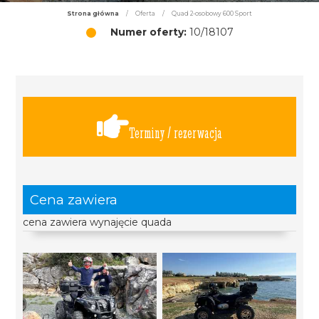
Strona główna
/
Oferta
/
Quad 2-osobowy 600 Sport
Numer oferty:
10/18107
Terminy / rezerwacja
Cena zawiera
cena zawiera wynajęcie quada