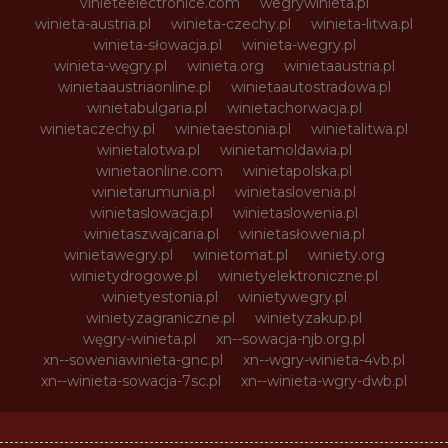
vinieteelectronice.com
wegrywinieta.pl
winieta-austria.pl
winieta-czechy.pl
winieta-litwa.pl
winieta-słowacja.pl
winieta-wegry.pl
winieta-węgry.pl
winieta.org
winietaaustria.pl
winietaaustriaonline.pl
winietaautostradowa.pl
winietabulgaria.pl
winietachorwacja.pl
winietaczechy.pl
winietaestonia.pl
winietalitwa.pl
winietalotwa.pl
winietamoldawia.pl
winietaonline.com
winietapolska.pl
winietarumunia.pl
winietaslovenia.pl
winietaslowacja.pl
winietaslowenia.pl
winietaszwajcaria.pl
winietasłowenia.pl
winietawegry.pl
winietomat.pl
winiety.org
winietydrogowe.pl
winietyelektroniczne.pl
winietyestonia.pl
winietywegry.pl
winietyzagraniczne.pl
winietyzakup.pl
węgry-winieta.pl
xn--sowacja-njb.org.pl
xn--soweniawinieta-gnc.pl
xn--wgry-winieta-4vb.pl
xn--winieta-sowacja-7sc.pl
xn--winieta-wgry-dwb.pl