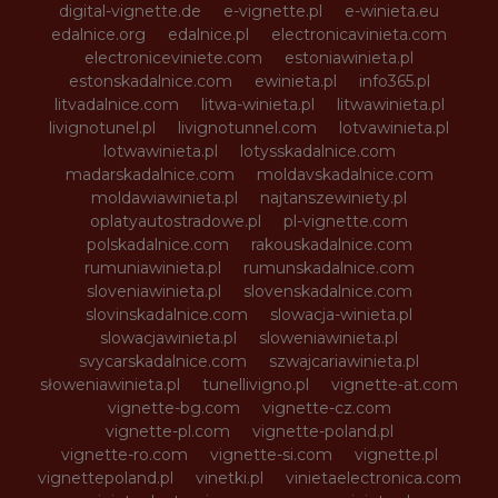
digital-vignette.de
e-vignette.pl
e-winieta.eu
edalnice.org
edalnice.pl
electronicavinieta.com
electroniceviniete.com
estoniawinieta.pl
estonskadalnice.com
ewinieta.pl
info365.pl
litvadalnice.com
litwa-winieta.pl
litwawinieta.pl
livignotunel.pl
livignotunnel.com
lotvawinieta.pl
lotwawinieta.pl
lotysskadalnice.com
madarskadalnice.com
moldavskadalnice.com
moldawiawinieta.pl
najtanszewiniety.pl
oplatyautostradowe.pl
pl-vignette.com
polskadalnice.com
rakouskadalnice.com
rumuniawinieta.pl
rumunskadalnice.com
sloveniawinieta.pl
slovenskadalnice.com
slovinskadalnice.com
slowacja-winieta.pl
slowacjawinieta.pl
sloweniawinieta.pl
svycarskadalnice.com
szwajcariawinieta.pl
słoweniawinieta.pl
tunellivigno.pl
vignette-at.com
vignette-bg.com
vignette-cz.com
vignette-pl.com
vignette-poland.pl
vignette-ro.com
vignette-si.com
vignette.pl
vignettepoland.pl
vinetki.pl
vinietaelectronica.com