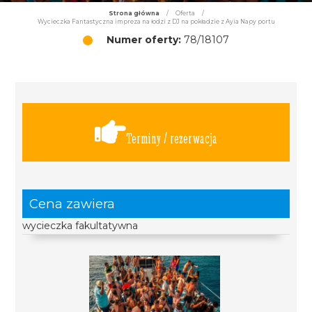
Strona główna
/
Oferta
/
Wycieczka Fantastyczna impreza na łodzi z DJ na pokładzie z Ayia Napy portu
Numer oferty:
78/18107
Terminy / rezerwacja
Cena zawiera
wycieczka fakultatywna