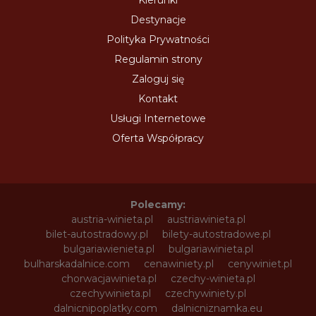
Destynacje
Polityka Prywatności
Regulamin strony
Zaloguj się
Kontakt
Usługi Internetowe
Oferta Współpracy
Polecamy:
austria-winieta.pl
austriawinieta.pl
bilet-autostradowy.pl
bilety-autostradowe.pl
bulgariawienieta.pl
bulgariawinieta.pl
bulharskadalnice.com
cenawiniety.pl
cenywiniet.pl
chorwacjawinieta.pl
czechy-winieta.pl
czechywinieta.pl
czechywiniety.pl
dalnicnipoplatky.com
dalnicniznamka.eu