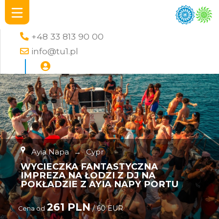
+48 33 813 90 00
info@tu1.pl
Ayia Napa
→
Cypr
WYCIECZKA FANTASTYCZNA
IMPREZA NA ŁODZI Z DJ NA
POKŁADZIE Z AYIA NAPY PORTU
261 PLN
/ 60 EUR
Cena od