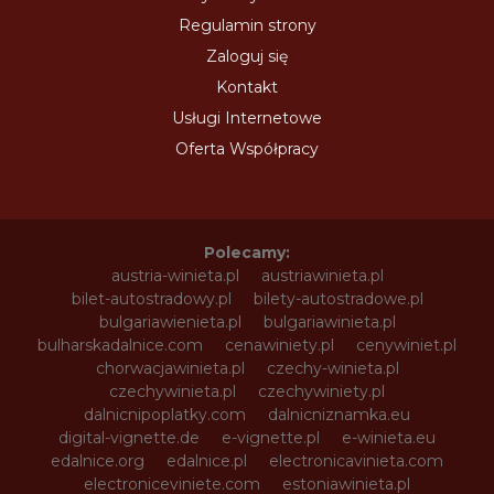
Regulamin strony
Zaloguj się
Kontakt
Usługi Internetowe
Oferta Współpracy
Polecamy:
austria-winieta.pl
austriawinieta.pl
bilet-autostradowy.pl
bilety-autostradowe.pl
bulgariawienieta.pl
bulgariawinieta.pl
bulharskadalnice.com
cenawiniety.pl
cenywiniet.pl
chorwacjawinieta.pl
czechy-winieta.pl
czechywinieta.pl
czechywiniety.pl
dalnicnipoplatky.com
dalnicniznamka.eu
digital-vignette.de
e-vignette.pl
e-winieta.eu
edalnice.org
edalnice.pl
electronicavinieta.com
electroniceviniete.com
estoniawinieta.pl