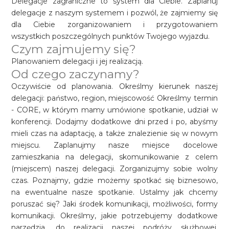
Delegacje zagraniczne to system dla Ciebie. Zaplanuj
delegacje z naszym systemem i pozwól, że zajmiemy się
dla Ciebie zorganizowaniem i przygotowaniem
wszystkich poszczególnych punktów Twojego wyjazdu.
Czym zajmujemy się?
Planowaniem delegacji i jej realizacją.
Od czego zaczynamy?
Oczywiście od planowania. Określmy kierunek naszej
delegacji: państwo, region, miejscowość Określmy termin
- CORE, w którym mamy umówione spotkanie, udział w
konferencji. Dodajmy dodatkowe dni przed i po, abyśmy
mieli czas na adaptację, a także znalezienie się w nowym
miejscu. Zaplanujmy nasze miejsce docelowe
zamieszkania na delegacji, skomunikowanie z celem
(miejscem) naszej delegacji. Zorganizujmy sobie wolny
czas. Poznajmy, gdzie możemy spotkać się biznesowo,
na ewentualne nasze spotkanie. Ustalmy jak chcemy
poruszać się? Jaki środek komunikacji, możliwości, formy
komunikacji. Określmy, jakie potrzebujemy dodatkowe
narzędzia, do realizacji naszej podróży służbowej.