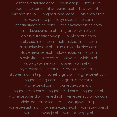
estonskadalnice.com
ewinieta.pl
info365.pl
litvadalnice.com
litwa-winieta.pl
litwawinieta.pl
livignotunel.pl
livignotunnel.com
lotvawinieta.pl
lotwawinieta.pl
lotysskadalnice.com
madarskadalnice.com
moldavskadalnice.com
moldawiawinieta.pl
najtanszewiniety.pl
oplatyautostradowe.pl
pl-vignette.com
polskadalnice.com
rakouskadalnice.com
rumuniawinieta.pl
rumunskadalnice.com
sloveniawinieta.pl
slovenskadalnice.com
slovinskadalnice.com
slowacja-winieta.pl
slowacjawinieta.pl
sloweniawinieta.pl
svycarskadalnice.com
szwajcariawinieta.pl
słoweniawinieta.pl
tunellivigno.pl
vignette-at.com
vignette-bg.com
vignette-cz.com
vignette-pl.com
vignette-poland.pl
vignette-ro.com
vignette-si.com
vignette.pl
vignettepoland.pl
vinetki.pl
vinietaelectronica.com
vinieteelectronice.com
wegrywinieta.pl
winieta-austria.pl
winieta-czechy.pl
winieta-litwa.pl
winieta-słowacja.pl
winieta-wegry.pl