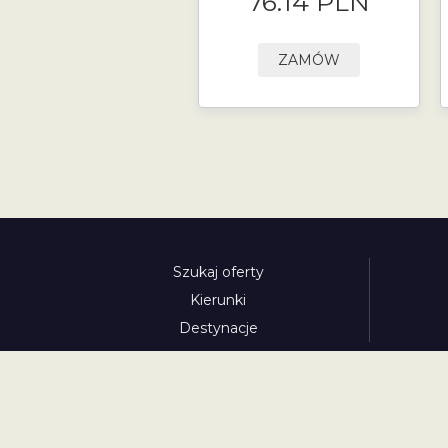
76.14 PLN
ZAMÓW
Szukaj oferty
Kierunki
Destynacje
austria-winieta.pl
austriawinieta.pl
bilet-autostr