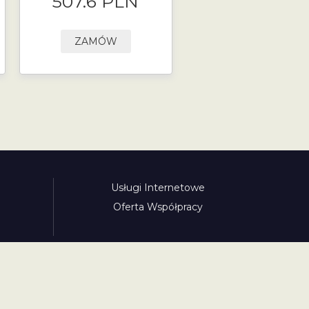
507.6 PLN
ZAMÓW
Usługi Internetowe
Oferta Współpracy
awinieta.pl
bulharskadalnice.com
cenawiniety.pl