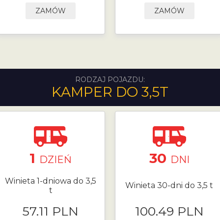
ZAMÓW
ZAMÓW
RODZAJ POJAZDU:
KAMPER DO 3,5T
1
30
DZIEŃ
DNI
Winieta 1-dniowa do 3,5
Winieta 30-dni do 3,5 t
t
57.11 PLN
100.49 PLN