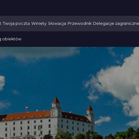
t
Twoja poczta
Winiety
Słowacja
Przewodnik
Delegacje zagraniczn
g obiektów