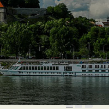
A
A
A