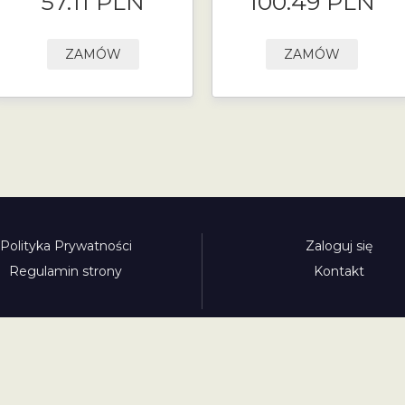
57.11 PLN
100.49 PLN
ZAMÓW
ZAMÓW
Polityka Prywatności
Zaloguj się
Regulamin strony
Kontakt
Polecamy:
adowy.pl
bilety-autostradowe.pl
bulgariawienieta.pl
bulgari