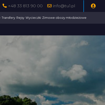
+48 33 813 90 00
info@tu1.pl
e
Transfery
Rejsy
Wycieczki
Zimowe obozy młodzieżowe